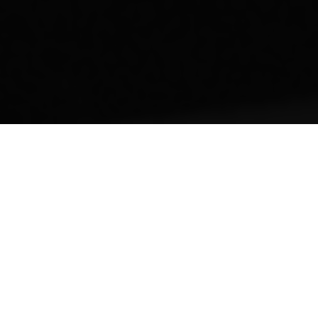
Unser Equipment ist umfangreich: Bei der
Zusammenstellung setzen wir auf eine gut
aufeinander abgestimmte Auswahl aus analogen
und digitalen Komponenten. So kommen sowohl
Mikrofone, Vorverstärker als auch Digitalwandler
und Computersysteme bekannter und
renommierter Hersteller zum Einsatz. Neben dem