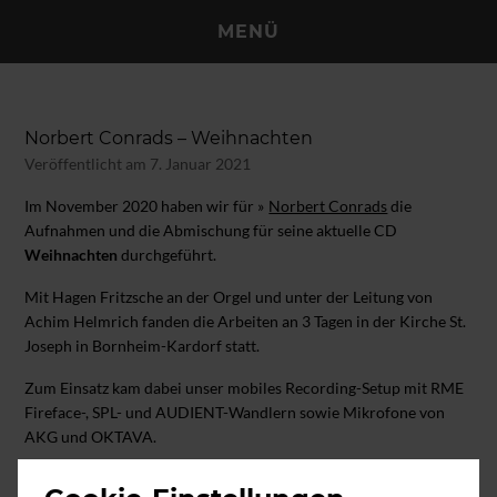
MENÜ
TONSTUDIO KÖLN POLL
Norbert Conrads – Weihnachten
Veröffentlicht am 7. Januar 2021
Im November 2020 haben wir für
Norbert Conrads
die
Aufnahmen und die Abmischung für seine aktuelle CD
Weihnachten
durchgeführt.
Mit Hagen Fritzsche an der Orgel und unter der Leitung von
Achim Helmrich fanden die Arbeiten an 3 Tagen in der Kirche St.
Joseph in Bornheim-Kardorf statt.
Zum Einsatz kam dabei unser mobiles Recording-Setup mit RME
Fireface-, SPL- und AUDIENT-Wandlern sowie Mikrofone von
AKG und OKTAVA.
Die finale Abmischung erfolgte in unserer Regie in Studio in