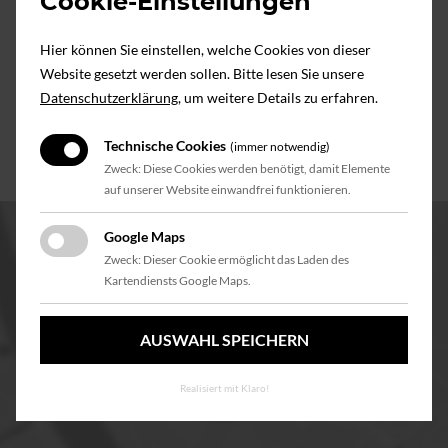
Cookie-Einstellungen
Köln-Poll.
Hier können Sie einstellen, welche Cookies von dieser
Website gesetzt werden sollen. Bitte lesen Sie unsere
Datenschutzerklärung
, um weitere Details zu erfahren.
« Vorheriger Post
Technische Cookies
(immer notwendig)
Zweck: Diese Cookies werden benötigt, damit Elemente
auf unserer Website einwandfrei funktionieren.
Google Maps
Zweck: Dieser Cookie ermöglicht das Laden des
Kartendiensts Google Maps.
Google Maps kann nicht geladen werden, weil Sie der
Verwendung dieses Dienstes nicht zugestimmt haben.
AUSWAHL SPEICHERN
Einstellungen anpassen
Realisiert mit Klaro!